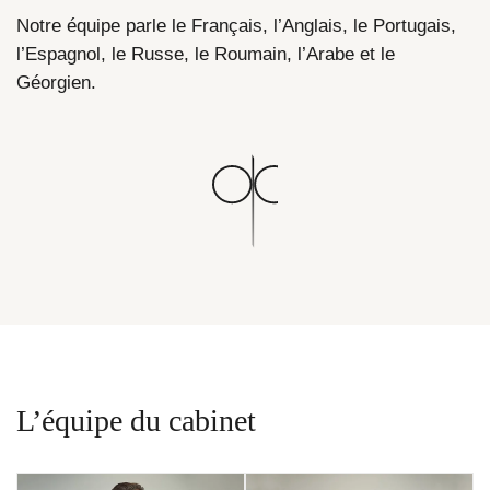
Notre équipe parle
le Français
,
l’Anglais
,
le P
ortugais
,
l’E
spagnol
,
le R
usse
,
le R
oumain
,
l’A
rabe
et
le
Géorgien
.
L’équipe du cabinet