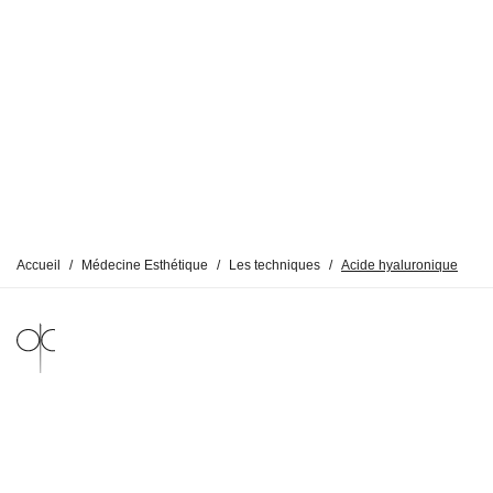
Accueil
/
Médecine Esthétique
/
Les techniques
/
Acide hyaluronique
MENTIONS LÉGALES
POLITIQUE DE CONFIDENTIALITÉ