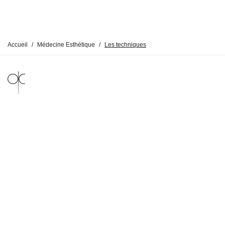
Accueil
/
Médecine Esthétique
/
Les techniques
MENTIONS LÉGALES
POLITIQUE DE CONFIDENTIALITÉ
© DR CLAUDE 2026
BY
SYMEDIANE