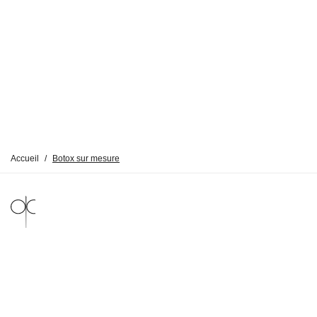
Accueil
/
Botox sur mesure
MENTIONS LÉGALES
POLITIQUE DE CONFIDENTIALITÉ