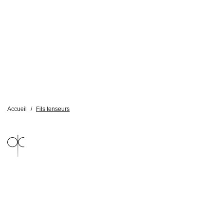
Accueil
/
Fils tenseurs
MENTIONS LÉGALES
POLITIQUE DE CONFIDENTIALITÉ