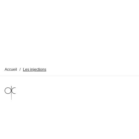
Accueil
/
Les injections
MENTIONS LÉGALES
POLITIQUE DE CONFIDENTIALITÉ