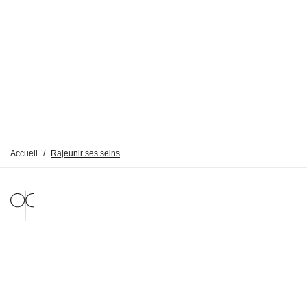
Accueil
/
Rajeunir ses seins
MENTIONS LÉGALES
POLITIQUE DE CONFIDENTIALITÉ