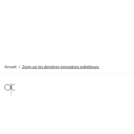
Accueil
/
Zoom sur les dernières innovations esthétiques
MENTIONS LÉGALES
POLITIQUE DE CONFIDENTIALITÉ