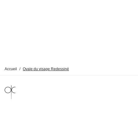
Accueil
/
Ovale du visage Redessiné
MENTIONS LÉGALES
POLITIQUE DE CONFIDENTIALITÉ